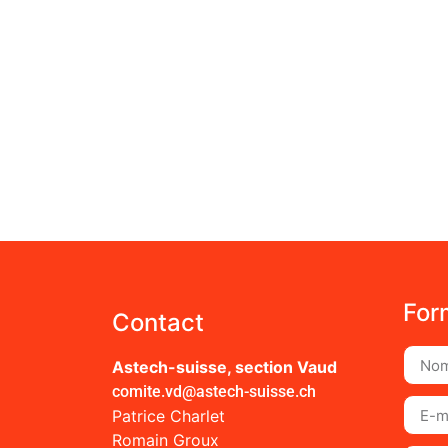
For
Contact
Astech-suisse, section Vaud
comite.vd@astech-suisse.ch
Patrice Charlet
Romain Groux