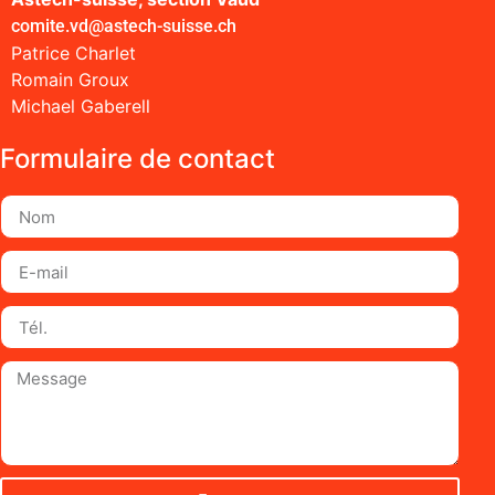
comite.vd@astech-suisse.ch
Patrice Charlet
Romain Groux
Michael Gaberell
Formulaire de contact