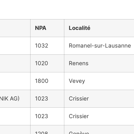
NPA
Localité
1032
Romanel-sur-Lausanne
1020
Renens
1800
Vevey
IK AG)
1023
Crissier
1023
Crissier
1208
Genève