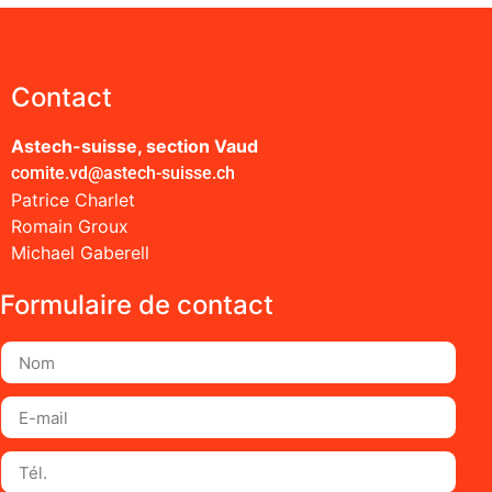
Contact
Astech-suisse, section Vaud
comite.vd@astech-suisse.ch
Patrice Charlet
Romain Groux
Michael Gaberell
Formulaire de contact