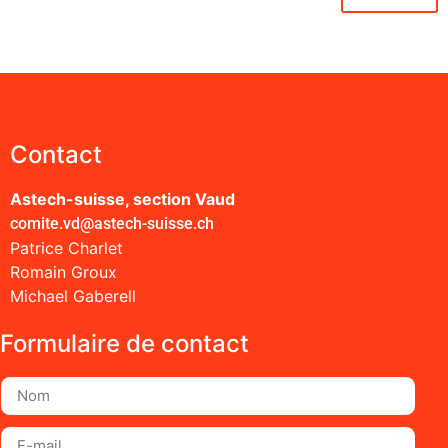
Contact
Astech-suisse, section Vaud
comite.vd@astech-suisse.ch
Patrice Charlet
Romain Groux
Michael Gaberell
Formulaire de contact