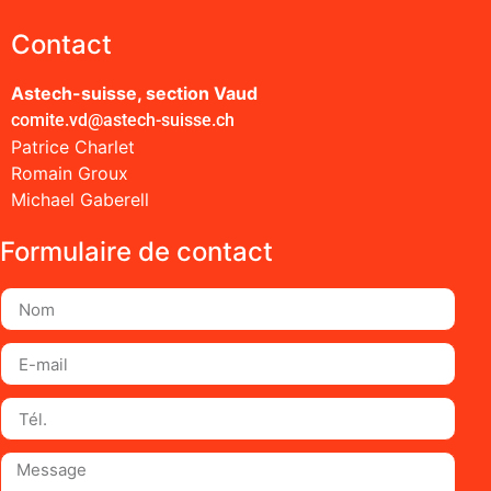
Contact
Astech-suisse, section Vaud
comite.vd@astech-suisse.ch
Patrice Charlet
Romain Groux
Michael Gaberell
Formulaire de contact